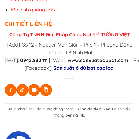
Mô hình quảng cáo
CHI TIẾT LIÊN HỆ
Công Ty TNHH Giải Pháp Công Nghệ Ý TƯỞNG VIỆT
[Add]: Số 12 – Nguyễn Văn Giản – Phố 1 – Phường Đông
Thành – TP Ninh Bình
[SĐT]:
0942.832.111
|
[Web]:
www.sanxuatodubat.com
| [E
[Facebook] :
Sản xuất ô dù bạt các loại
Mục nhập này đã được đăng trong
Dự án đã thực hiện
. Đánh dấu
trang
permalink
.