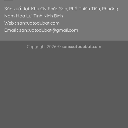
Sản xuất tại: Khu CN Phúc Sơn, Phố Thiện Tiến, Phường
Nam Hoa Lư, Tỉnh Ninh Bình
Web : sanxuatodubat.com
Email : sanxuatodubat@gmail.com
Copyright 2026 ©
sanxuatodubat.com