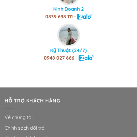
Kinh Doanh 2
0839 698 111
-
Kỹ Thuật (24/7)
0948 027 666
-
HỖ TRỢ KHÁCH HÀNG
Về chúng tôi
Chính sách đổi trả