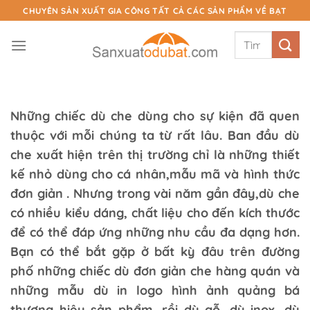
Chuyển
CHUYÊN SẢN XUẤT GIA CÔNG TẤT CẢ CÁC SẢN PHẨM VỀ BẠT
đến
Tìm
nội
kiếm:
dung
Những chiếc dù che dùng cho sự kiện đã quen
thuộc với mỗi chúng ta từ rất lâu. Ban đầu dù
che xuất hiện trên thị trường chỉ là những thiết
kế nhỏ dùng cho cá nhân,mẫu mã và hình thức
đơn giản . Nhưng trong vài năm gần đây,dù che
có nhiều kiểu dáng, chất liệu cho đến kích thước
để có thể đáp ứng những nhu cầu đa dạng hơn.
Bạn có thể bắt gặp ở bất kỳ đâu trên đường
phố những chiếc dù đơn giản che hàng quán và
những mẫu dù in logo hình ảnh quảng bá
thương hiệu sản phẩm, rồi dù gỗ, dù inox, dù