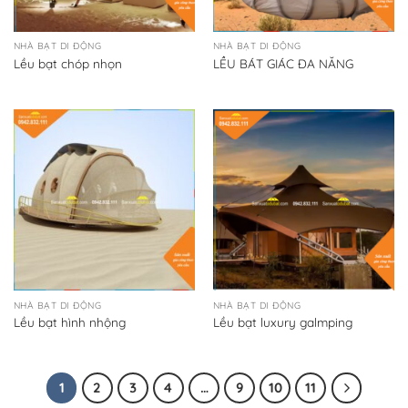
NHÀ BẠT DI ĐỘNG
NHÀ BẠT DI ĐỘNG
Lều bạt chóp nhọn
LỀU BÁT GIÁC ĐA NĂNG
NHÀ BẠT DI ĐỘNG
NHÀ BẠT DI ĐỘNG
Lều bạt hình nhộng
Lều bạt luxury galmping
1
2
3
4
…
9
10
11