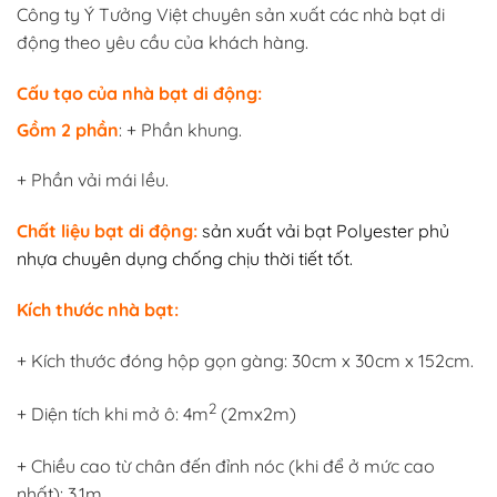
Công ty Ý Tưởng Việt chuyên sản xuất các nhà bạt di
động theo yêu cầu của khách hàng.
Cấu tạo của nhà bạt di động:
Gồm 2 phần
: + Phần khung.
+ Phần vải mái lều.
Chất liệu bạt di động:
sản xuất vải bạt Polyester phủ
nhựa chuyên dụng chống chịu thời tiết tốt.
Kích thước nhà bạt:
+ Kích thước đóng hộp gọn gàng: 30cm x 30cm x 152cm.
2
+ Diện tích khi mở ô: 4m
(2mx2m)
+ Chiều cao từ chân đến đỉnh nóc (khi để ở mức cao
nhất): 3,1m.