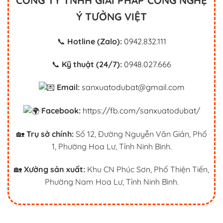
CÔNG TY TNHH GIẢI PHÁP CÔNG NGHỆ
Ý TƯỞNG VIỆT
📞
Hotline (Zalo):
0942.832.111
📞
Kỹ thuật (24/7):
0948.027.666
Email:
sanxuatodubat@gmail.com
Facebook:
https://fb.com/sanxuatodubat/
🏡
Trụ sở chính:
Số 12, Đường Nguyễn Văn Giản, Phố
1, Phường Hoa Lư, Tỉnh Ninh Bình.
🏡
Xưởng sản xuất:
Khu CN Phúc Sơn, Phố Thiện Tiến,
Phường Nam Hoa Lư, Tỉnh Ninh Bình.