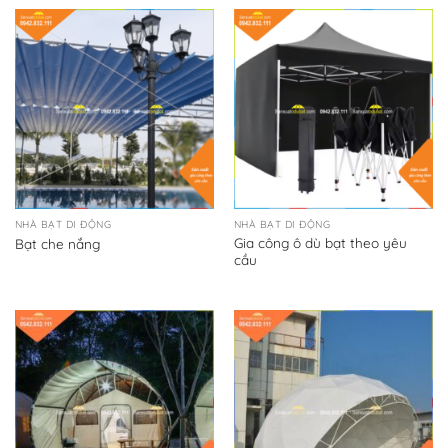
NHÀ BẠT DI ĐỘNG
NHÀ BẠT DI ĐỘNG
Gia công ô dù bạt theo yêu
Bạt che nắng
cầu