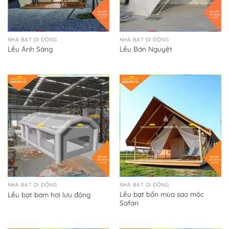
NHÀ BẠT DI ĐỘNG
NHÀ BẠT DI ĐỘNG
Lều Ánh Sáng
Lều Bán Nguyệt
NHÀ BẠT DI ĐỘNG
NHÀ BẠT DI ĐỘNG
Lều bạt bốn mùa sao mộc
Lều bạt bơm hơi lưu động
Safari