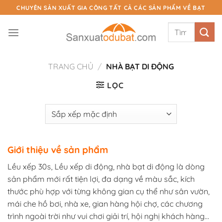
Chuyển
CHUYÊN SẢN XUẤT GIA CÔNG TẤT CẢ CÁC SẢN PHẨM VỀ BẠT
đến
Tìm
nội
kiếm:
dung
TRANG CHỦ
/
NHÀ BẠT DI ĐỘNG
LỌC
Giới thiệu về sản phẩm
Lều xếp 30s, Lều xếp di động, nhà bạt di động là dòng
sản phẩm mới rất tiện lợi, đa dạng về màu sắc, kích
thước phù hợp với từng không gian cụ thể như sân vườn,
mái che hồ bơi, nhà xe, gian hàng hội chợ, các chương
trình ngoài trời như vui chơi giải trí, hội nghị khách hàng…