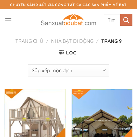
Chuyển
CHUYÊN SẢN XUẤT GIA CÔNG TẤT CẢ CÁC SẢN PHẨM VỀ BẠT
đến
Tìm
nội
kiếm:
dung
TRANG CHỦ
/
NHÀ BẠT DI ĐỘNG
/
TRANG 9
LỌC