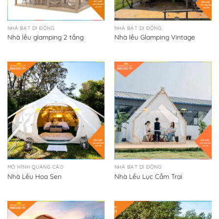
NHÀ BẠT DI ĐỘNG
NHÀ BẠT DI ĐỘNG
Nhà lều glamping 2 tầng
Nhà lều Glamping Vintage
MÔ HÌNH QUẢNG CÁO
NHÀ BẠT DI ĐỘNG
Nhà Lều Hoa Sen
Nhà Lều Lục Cắm Trại