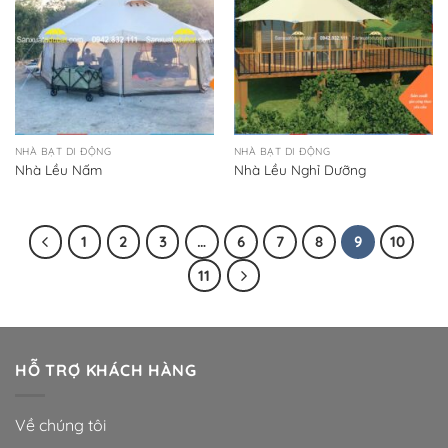
NHÀ BẠT DI ĐỘNG
NHÀ BẠT DI ĐỘNG
Nhà Lều Nấm
Nhà Lều Nghỉ Dưỡng
1
2
3
…
6
7
8
9
10
11
HỖ TRỢ KHÁCH HÀNG
Về chúng tôi