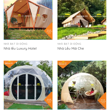
NHÀ BẠT DI ĐỘNG
NHÀ BẠT DI ĐỘNG
Nhà lều Luxury Hotel
Nhà Lều Mái Che