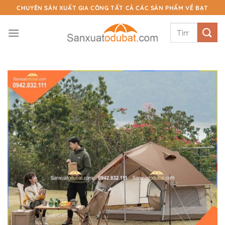
Chuyển
CHUYÊN SẢN XUẤT GIA CÔNG TẤT CẢ CÁC SẢN PHẨM VỀ BẠT
đến
Tìm
nội
kiếm:
dung