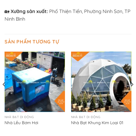
🏡
Xưởng sản xuất:
Phố Thiện Tiến, Phường Ninh Sơn, TP
Ninh Bình
SẢN PHẨM TƯƠNG TỰ
NHÀ BẠT DI ĐỘNG
NHÀ BẠT DI ĐỘNG
Nhà Lều Bơm Hơi
Nhà Bạt Khung Kim Loại 01