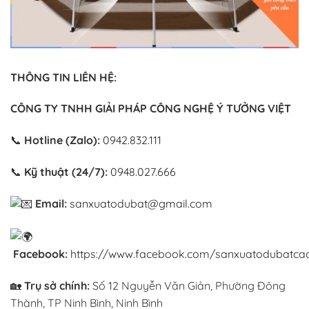
THÔNG TIN LIÊN HỆ:
CÔNG TY TNHH GIẢI PHÁP CÔNG NGHỆ Ý TƯỞNG VIỆT
📞
Hotline (Zalo):
0942.832.111
📞
Kỹ thuật (24/7):
0948.027.666
Email:
sanxuatodubat@gmail.com
Facebook:
https://www.facebook.com/sanxuatodubatcac
🏡
Trụ sở chính:
Số 12 Nguyễn Văn Giản, Phường Đông
Thành, TP Ninh Bình, Ninh Bình