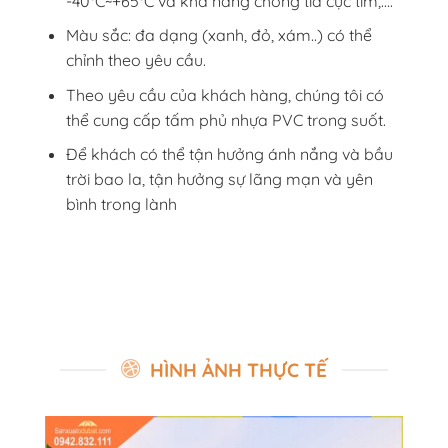
-40°C~+65°C và khả năng chống tia cực tím,….
Màu sắc: đa dạng (xanh, đỏ, xám..) có thể
chỉnh theo yêu cầu.
Theo yêu cầu của khách hàng, chúng tôi có
thể cung cấp tấm phủ nhựa PVC trong suốt.
Để khách có thể tận hưởng ánh nắng và bầu
trời bao la, tận hưởng sự lãng mạn và yên
bình trong lành
HÌNH ẢNH THỰC TẾ