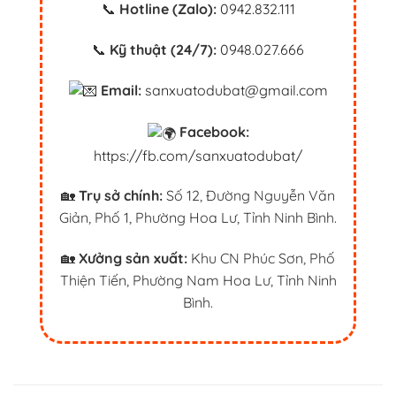
📞
Hotline (Zalo):
0942.832.111
📞
Kỹ thuật (24/7):
0948.027.666
Email:
sanxuatodubat@gmail.com
Facebook:
https://fb.com/sanxuatodubat/
🏡
Trụ sở chính:
Số 12, Đường Nguyễn Văn
Giản, Phố 1, Phường Hoa Lư, Tỉnh Ninh Bình.
🏡
Xưởng sản xuất:
Khu CN Phúc Sơn, Phố
Thiện Tiến, Phường Nam Hoa Lư, Tỉnh Ninh
Bình.