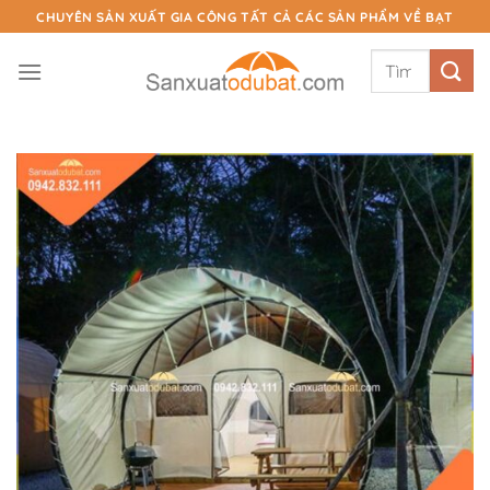
Chuyển
CHUYÊN SẢN XUẤT GIA CÔNG TẤT CẢ CÁC SẢN PHẨM VỀ BẠT
đến
Tìm
nội
kiếm:
dung