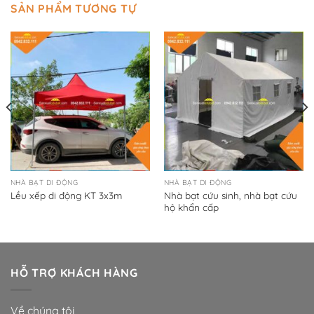
SẢN PHẨM TƯƠNG TỰ
NHÀ BẠT DI ĐỘNG
NHÀ BẠT DI ĐỘNG
Nhà bạt cứu sinh, nhà bạt cứu
Lều xếp di động KT 3x3m
hộ khẩn cấp
HỖ TRỢ KHÁCH HÀNG
Về chúng tôi