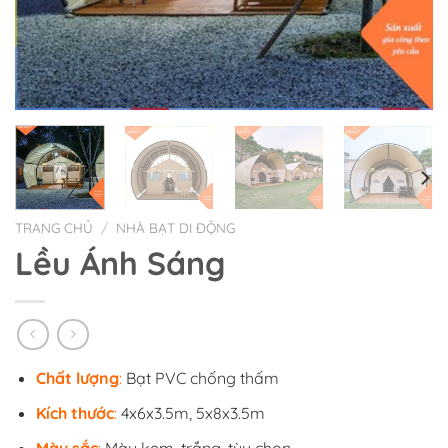
TRANG CHỦ
/
NHÀ BẠT DI ĐỘNG
Lều Ánh Sáng
Chất lượng
:
Bạt PVC chống thấm
Kích thước
:
4x6x3.5m, 5x8x3.5m
Màu sắc
:
Màu kem, trắng, tùy chọn