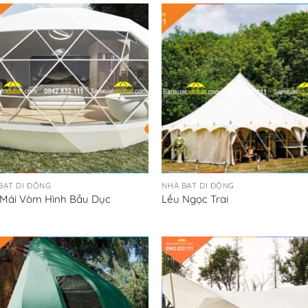
BẠT DI ĐỘNG
NHÀ BẠT DI ĐỘNG
 Mái Vòm Hình Bầu Dục
Lều Ngọc Trai