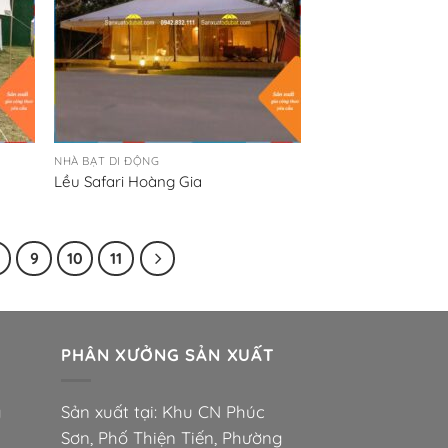
NHÀ BẠT DI ĐỘNG
Lều Safari Hoàng Gia
9
10
11
PHÂN XƯỞNG SẢN XUẤT
g
Sản xuất tại: Khu CN Phúc
Sơn, Phố Thiện Tiến, Phường