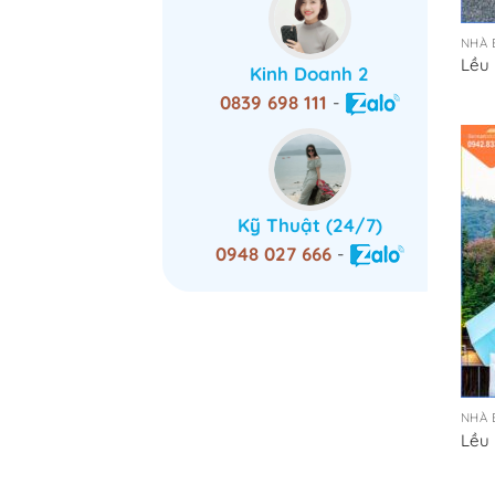
NHÀ 
Lều
Kinh Doanh 2
0839 698 111
-
Kỹ Thuật (24/7)
0948 027 666
-
NHÀ 
Lều