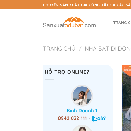
Chuyển
CHUYÊN SẢN XUẤT GIA CÔNG TẤT CẢ CÁC S
đến
nội
TRANG 
dung
TRANG CHỦ
/
NHÀ BẠT DI ĐỘN
HỖ TRỢ ONLINE?
Kinh Doanh 1
0942 832 111
-