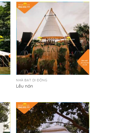
NHÀ BẠT DI ĐỘNG
Lều nón