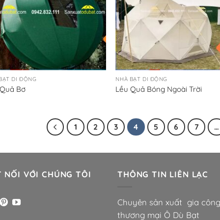
BẠT DI ĐỘNG
NHÀ BẠT DI ĐỘNG
 Quả Bơ
Lều Quả Bóng Ngoài Trời
1
2
3
4
5
6
7
…
 NỐI VỚI CHÚNG TÔI
THÔNG TIN LIÊN LẠC
Chuyên sản xuất gia côn
thương mại Ô Dù Bạt