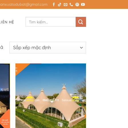
Sanxuatodubat@gmail.com
Tìm
LIÊN HỆ
kiếm:
uả