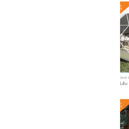
NHÀ 
Lều