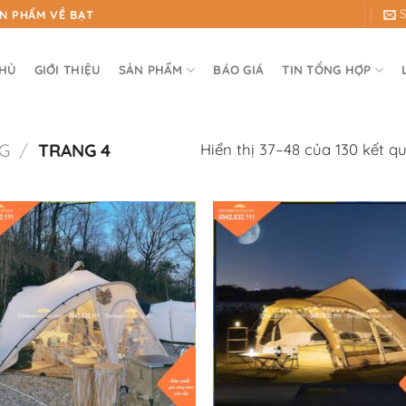
ẢN PHẨM VỀ BẠT
CHỦ
GIỚI THIỆU
SẢN PHẨM
BÁO GIÁ
TIN TỔNG HỢP
Hiển thị 37–48 của 130 kết q
G
/
TRANG 4