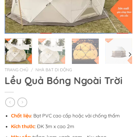
TRANG CHỦ
/
NHÀ BẠT DI ĐỘNG
Lều Quả Bóng Ngoài Trời
Chất liệu
: Bạt PVC cao cấp hoặc vải chống thấm
Kích thước
: ĐK 3m x cao 2m
Màu sắc:
trắng, kem, xanh, cam,… tùy chọn