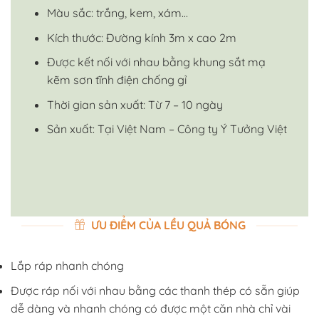
Màu sắc: trắng, kem, xám…
Kích thước: Đường kính 3m x cao 2m
Được kết nối với nhau bằng khung sắt mạ
kẽm sơn tĩnh điện chống gỉ
Thời gian sản xuất: Từ 7 – 10 ngày
Sản xuất: Tại Việt Nam – Công ty Ý Tưởng Việt
ƯU ĐIỂM CỦA LỀU QUẢ BÓNG
Lắp ráp nhanh chóng
Được ráp nối với nhau bằng các thanh thép có sẵn giúp
dễ dàng và nhanh chóng có được một căn nhà chỉ vài