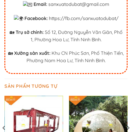
Email:
sanxuatodubat@gmail.com
Facebook:
https://fb.com/sanxuatodubat/
🏡
Trụ sở chính:
Số 12, Đường Nguyễn Văn Giản, Phố
1, Phường Hoa Lư, Tỉnh Ninh Bình.
🏡
Xưởng sản xuất:
Khu CN Phúc Sơn, Phố Thiện Tiến,
Phường Nam Hoa Lư, Tỉnh Ninh Bình.
SẢN PHẨM TƯƠNG TỰ