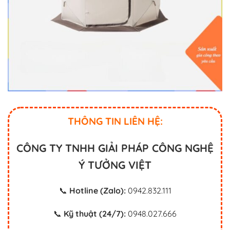
THÔNG TIN LIÊN HỆ:
CÔNG TY TNHH GIẢI PHÁP CÔNG NGHỆ
Ý TƯỞNG VIỆT
📞
Hotline (Zalo):
0942.832.111
📞
Kỹ thuật (24/7):
0948.027.666