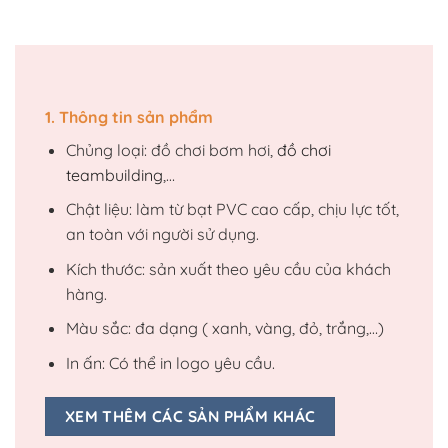
1. Thông tin sản phẩm
Chủng loại: đồ chơi bơm hơi,
đồ chơi
teambuilding
,…
Chật liệu: làm từ bạt PVC cao cấp, chịu lực tốt,
an toàn với người sử dụng.
Kích thước: sản xuất theo yêu cầu của khách
hàng.
Màu sắc: đa dạng ( xanh, vàng, đỏ, trắng,…)
In ấn: Có thể in logo yêu cầu.
XEM THÊM CÁC SẢN PHẨM KHÁC