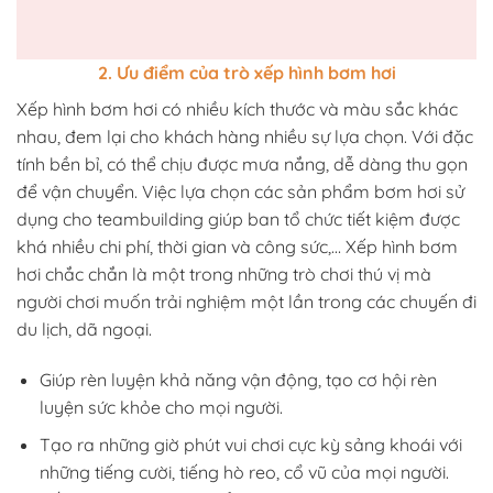
2. Ưu điểm của trò xếp hình bơm hơi
Xếp hình bơm hơi có nhiều kích thước và màu sắc khác
nhau, đem lại cho khách hàng nhiều sự lựa chọn. Với đặc
tính bền bỉ, có thể chịu được mưa nắng, dễ dàng thu gọn
để vận chuyển. Việc lựa chọn các sản phẩm bơm hơi sử
dụng cho teambuilding giúp ban tổ chức tiết kiệm được
khá nhiều chi phí, thời gian và công sức,… Xếp hình bơm
hơi chắc chắn là một trong những trò chơi thú vị mà
người chơi muốn trải nghiệm một lần trong các chuyến đi
du lịch, dã ngoại.
Giúp rèn luyện khả năng vận động, tạo cơ hội rèn
luyện sức khỏe cho mọi người.
Tạo ra những giờ phút vui chơi cực kỳ sảng khoái với
những tiếng cười, tiếng hò reo, cổ vũ của mọi người.