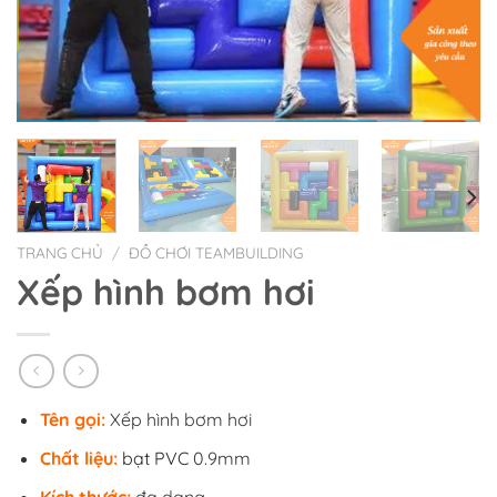
TRANG CHỦ
/
ĐỒ CHƠI TEAMBUILDING
Xếp hình bơm hơi
Tên gọi:
Xếp hình bơm hơi
Chất liệu:
bạt PVC
0.9mm
Kích thước:
đa dạng