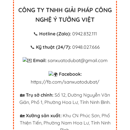
CÔNG TY TNHH GIẢI PHÁP CÔNG
NGHỆ Ý TƯỞNG VIỆT
📞
Hotline (Zalo):
0942.832.111
📞
Kỹ thuật (24/7):
0948.027.666
Email:
sanxuatodubat@gmail.com
Facebook:
https://fb.com/sanxuatodubat/
🏡
Trụ sở chính:
Số 12, Đường Nguyễn Văn
Giản, Phố 1, Phường Hoa Lư, Tỉnh Ninh Bình.
🏡
Xưởng sản xuất:
Khu CN Phúc Sơn, Phố
Thiện Tiến, Phường Nam Hoa Lư, Tỉnh Ninh