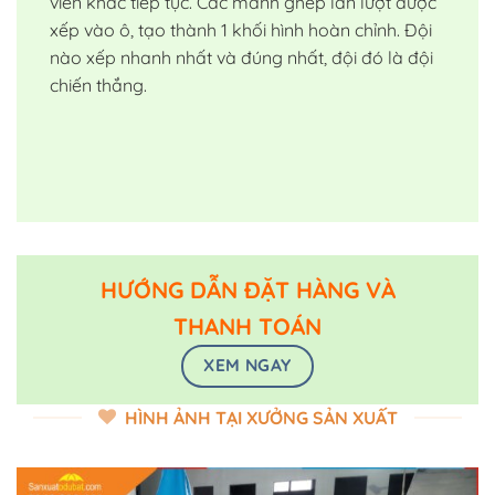
viên khác tiếp tục. Các mảnh ghép lần lượt được
xếp vào ô, tạo thành 1 khối hình hoàn chỉnh. Đội
nào xếp nhanh nhất và đúng nhất, đội đó là đội
chiến thắng.
HƯỚNG DẪN ĐẶT HÀNG VÀ
THANH TOÁN
XEM NGAY
HÌNH ẢNH TẠI XƯỞNG SẢN XUẤT