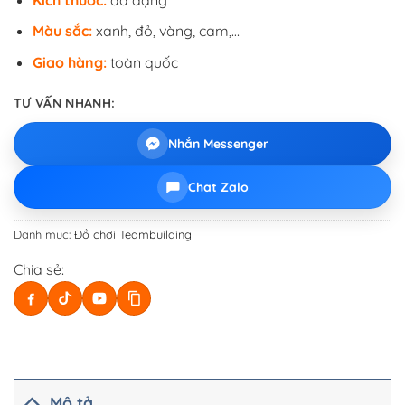
Màu sắc:
xanh, đỏ, vàng, cam,…
Giao hàng:
toàn quốc
TƯ VẤN NHANH:
Nhắn Messenger
Chat Zalo
Danh mục:
Đồ chơi Teambuilding
Chia sẻ:
Mô tả