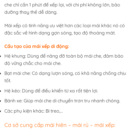
che chỉ cần 1 phút để xếp lại, với chi phí không lớn, bảo
dưỡng thay thế dễ dàng.
Mái xếp có tính năng ưu việt hơn các loại mái khác nó có
đặc sắc về hình dạng gợn sóng, tạo độ thoáng mát.
Cấu tạo của mái xếp di động:
Hệ khung: Dùng để nâng đỡ toàn bộ mái che, đảm bảo
độ vững chắc cho mái che.
Bạt mái che: Có dạng lượn sóng, có khả năng chống chịu
tốt.
Hệ kéo: Dùng để điều khiển từ xa rất tiện lợi.
Bánh xe: Giúp mái che di chuyển trơn tru nhanh chóng.
Các phụ kiện khác: Bi treo,…
Cơ sở cung cấp mái hiên – mái rủ – mái xếp: