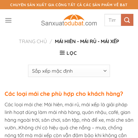
Chuyển
CHUYÊN SẢN XUẤT GIA CÔNG TẤT CẢ CÁC SẢN PHẨM VỀ BẠT
đến
Tìm
nội
kiếm:
dung
TRANG CHỦ
/
MÁI HIÊN - MÁI RỦ - MÁI XẾP
LỌC
Các loại mái che phù hợp cho khách hàng?
Các loại mái che:
Mái hiên, mái rủ, mái xếp là giải pháp
linh hoạt dùng làm mái nhà hàng, quán nhậu, café, gian
hàng ngoài trời, sân chơi, sân tập, nhà để xe, mái che sân
vườn…Không chỉ có hiệu quả che nắng – mưa, chống
nóng tốt mà mái xếp còn vẫn đảm bảo khi không cần