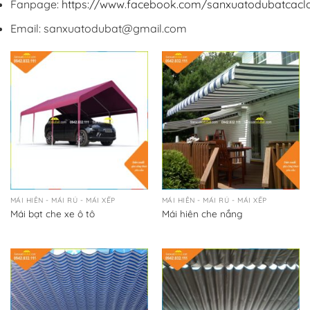
Fanpage:
https://www.facebook.com/sanxuatodubatcaclo
Email: sanxuatodubat@gmail.com
MÁI HIÊN - MÁI RỦ - MÁI XẾP
MÁI HIÊN - MÁI RỦ - MÁI XẾP
Mái bạt che xe ô tô
Mái hiên che nắng