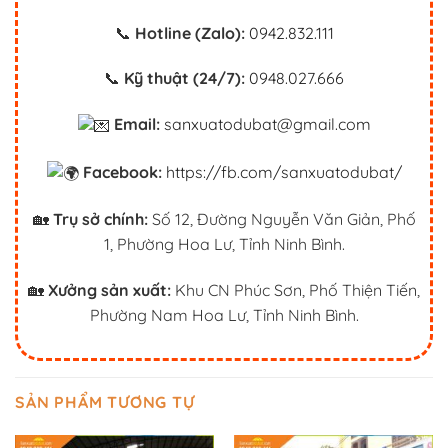
📞
Hotline (Zalo):
0942.832.111
📞
Kỹ thuật (24/7):
0948.027.666
Email:
sanxuatodubat@gmail.com
Facebook:
https://fb.com/sanxuatodubat/
🏡
Trụ sở chính:
Số 12, Đường Nguyễn Văn Giản, Phố
1, Phường Hoa Lư, Tỉnh Ninh Bình.
🏡
Xưởng sản xuất:
Khu CN Phúc Sơn, Phố Thiện Tiến,
Phường Nam Hoa Lư, Tỉnh Ninh Bình.
SẢN PHẨM TƯƠNG TỰ