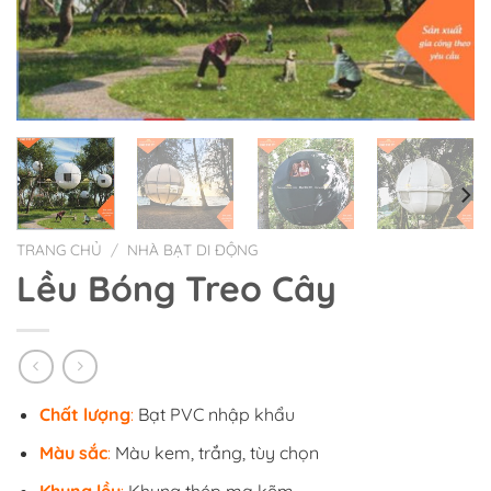
TRANG CHỦ
/
NHÀ BẠT DI ĐỘNG
Lều Bóng Treo Cây
Chất lượng
:
Bạt PVC nhập khẩu
Màu sắc
:
Màu kem, trắng, tùy chọn
Khung lều
:
Khung thép mạ kẽm