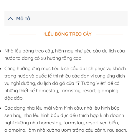
Mô tả
LỀU BÓNG TREO CÂY
Nhà lều bóng treo cây, hiện nay
như yêu cầu du lịch của
nước ta đang
có xu hướng tăng cao.
Cùng hưởng ứng mục tiêu kích cầu du lịch phục vụ khách
trong nước và quốc tế thì nhiều các đơn vị cung ứng dịch
vụ nghỉ dưỡng, du lịch đã gõ cửa “Ý Tưởng Việt” để có
những thiết kế homestay, farmstay, resort, glamping
độc đáo.
Các dạng nhà lều mái vòm hình cầu, nhà lều hình búp
sen hay, nhà lều hình bầu dục đều thích hợp kinh doanh
nghỉ dưỡng như homestay, farmstay, resort ven biển,
glamping, làm nhà xưởng ươm trồng cây cảnh, rau sạch,