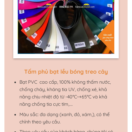
Tấm phủ bạt lều bóng treo cây
Bạt PVC cao cấp, 100% không thấm nước,
chống cháy, kháng tia UV, chống xé, khả
năng chịu nhiệt độ từ -40°C~+65°C và khả
năng chống tia cực tím,….
Màu sắc: đa dạng (xanh, đỏ, xám,), có thể
chỉnh theo yêu cầu.
Theo yêu cầu của khách hàng, chúng tôi có