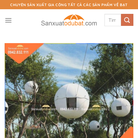
Chuyển
CHUYÊN SẢN XUẤT GIA CÔNG TẤT CẢ CÁC SẢN PHẨM VỀ BẠT
đến
Tìm
nội
kiếm:
dung