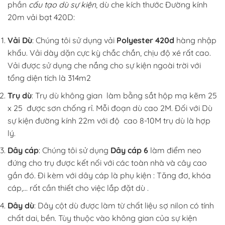
phần
cấu tạo dù sự kiện
, dù che kích thước Đường kính
20m vải bạt 420D:
Vải Dù
: Chúng tôi sử dụng vải
Polyester 420d
hàng nhập
khẩu. Vải dày dặn cực kỳ chắc chắn, chịu độ xé rất cao.
Vải được sử dụng che nắng cho sự kiện ngoài trời với
tổng diện tích là 314m2
Trụ dù
: Trụ dù không gian làm bằng sắt hộp mạ kẽm 25
x 25 được sơn chống rỉ. Mỗi đoạn dù cao 2M. Đối với Dù
sự kiện đường kính 22m với độ cao 8-10M trụ dù là hợp
lý.
Dây cáp
: Chúng tôi sử dụng
Dây cáp 6
làm điểm neo
đứng cho trụ được kết nối với các toàn nhà và cây cao
gần đó. Đi kèm với dây cáp là phụ kiện : Tăng đơ, khóa
cáp,… rất cần thiết cho việc lắp đặt dù .
Dây dù
: Dây cột dù được làm từ chất liệu sợ nilon có tính
chất dai, bền. Tùy thuộc vào không gian của sự kiện