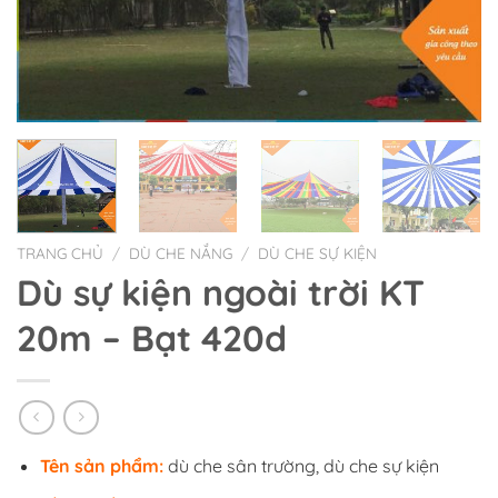
TRANG CHỦ
/
DÙ CHE NẮNG
/
DÙ CHE SỰ KIỆN
Dù sự kiện ngoài trời KT
20m – Bạt 420d
Tên sản phẩm:
dù che sân trường, dù che sự kiện