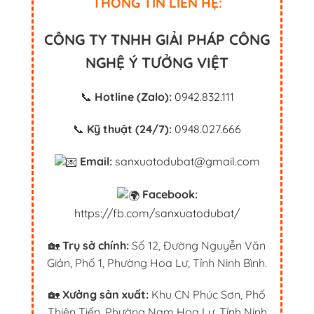
THÔNG TIN LIÊN HỆ:
CÔNG TY TNHH GIẢI PHÁP CÔNG
NGHỆ Ý TƯỞNG VIỆT
📞
Hotline (Zalo):
0942.832.111
📞
Kỹ thuật (24/7):
0948.027.666
Email:
sanxuatodubat@gmail.com
Facebook:
https://fb.com/sanxuatodubat/
🏡
Trụ sở chính:
Số 12, Đường Nguyễn Văn
Giản, Phố 1, Phường Hoa Lư, Tỉnh Ninh Bình.
🏡
Xưởng sản xuất:
Khu CN Phúc Sơn, Phố
Thiện Tiến, Phường Nam Hoa Lư, Tỉnh Ninh