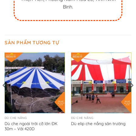
Bình.
SẢN PHẨM TƯƠNG TỰ
DÙ CHE NẮNG
DÙ CHE NẮNG
Dù che ngoài trời cỡ lớn ĐK
Dù elip che nắng sân trường
30m – Vải 420D