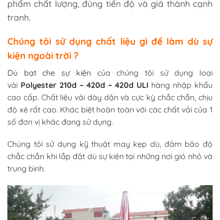
phẩm chất lượng, đúng tiến độ và giá thành cạnh
tranh.
Chúng tôi sử dụng chất liệu gì để làm dù sự
kiện ngoài trời ?
Dù bạt che sự kiện
của chúng tôi sử dụng loại
vải
Polyester 210d – 420d – 420d ULI
hàng nhập khẩu
cao cấp. Chất liệu vải dày dặn và cực kỳ chắc chắn, chịu
độ xé rất cao. Khác biệt hoàn toàn với các chất vải của 1
số đơn vị khác đang sử dụng.
Chúng tôi sử dụng kỹ thuật may kẹp dù, đảm bảo độ
chắc chắn khi lắp đặt dù sự kiện tại những nơi gió nhỏ và
trung bình.