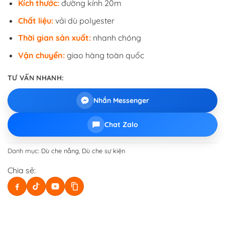
Kích thước:
đường kính 20m
Chất liệu:
vải dù polyester
Thời gian sản xuất:
nhanh chóng
Vận chuyển:
giao hàng toàn quốc
TƯ VẤN NHANH:
Nhắn Messenger
Chat Zalo
Danh mục:
Dù che nắng
,
Dù che sự kiện
Chia sẻ: