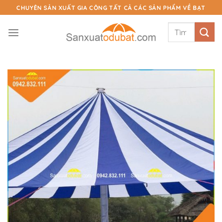
Chuyển
CHUYÊN SẢN XUẤT GIA CÔNG TẤT CẢ CÁC SẢN PHẨM VỀ BẠT
đến
Tìm
nội
kiếm:
dung