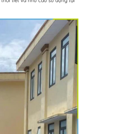
thời tiết v
à nhu c
ầu sử dụng tại