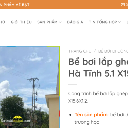
ẢN PHẨM VỀ BẠT
CHỦ
GIỚI THIỆU
SẢN PHẨM
BÁO GIÁ
TIN TỔNG HỢP
TRANG CHỦ
/
BỂ BƠI DI ĐỘN
Bể bơi lắp gh
Hà Tĩnh 5.1 X1
Công trình bể bơi lắp ghép 
X15.6X1.2.
Tên sản phẩm:
bể bơi d
trường học