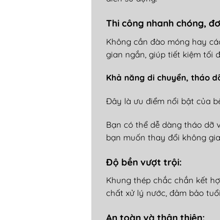
Thi c
ông nhanh chóng,
đơ
Kh
ông c
ần
đ
ào móng hay cá
gian ngắn, gi
úp ti
ết kiệm tối
đ
Kh
ả n
ăng di chuy
ển, th
áo d
Đ
ây là
ưu đi
ểm nổi bật của b
B
ạn c
ó th
ể dễ d
àng tháo d
ỡ 
bạn muốn thay
đ
ổi kh
ông gia
Đ
ộ bền v
ư
ợt trội:
Khung th
ép ch
ắc chắn kết h
ch
ất xử l
ý n
ư
ớc,
đ
ảm bảo tuổi
An to
àn và thân thi
ện
: