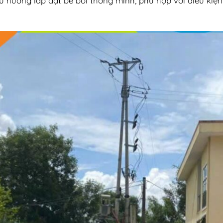
u h
ư
ớng lắp
đ
ặt bể b
ơi th
ông minh, phù h
ợp với
đi
ều kiện 