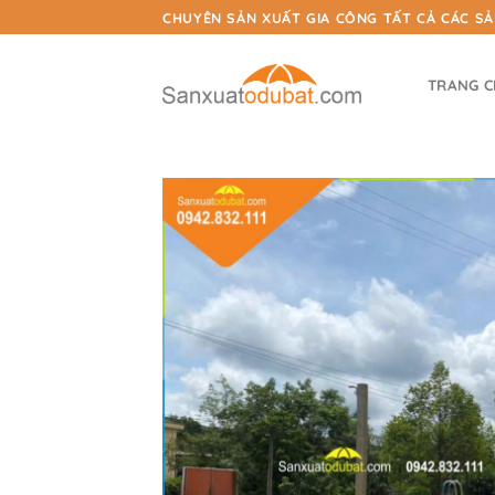
Chuyển
CHUYÊN SẢN XUẤT GIA CÔNG TẤT CẢ CÁC S
đến
nội
TRANG 
dung