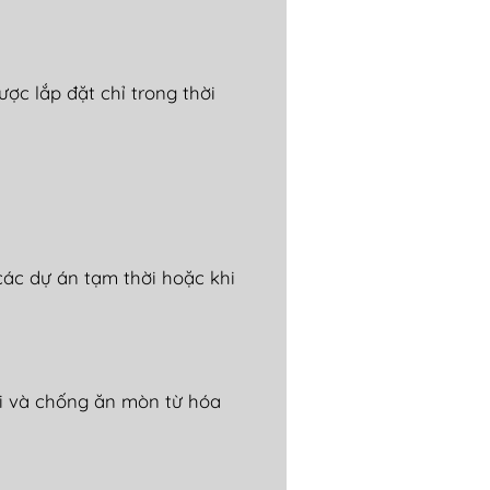
ư
ợc lắp
đ
ặt chỉ trong thời
c
ác d
ự
án t
ạm thời hoặc khi
i v
à ch
ống
ăn m
òn t
ừ h
óa