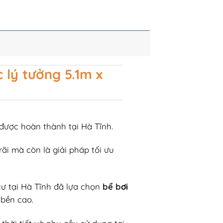
c lý tưởng 5.1m x
 được hoàn thành tại Hà Tĩnh.
r
ãi mà còn là gi
ải ph
áp t
ối
ưu
t
ư t
ại H
à T
ĩnh đ
ã l
ựa chọn
bể b
ơi
 bền cao.