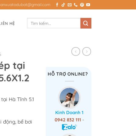
Sanxuatodubat@gmail.com
Tìm
LIÊN HỆ
kiếm:
G
ép tại
HỖ TRỢ ONLINE?
5.6X1.2
tại Hà Tĩnh 5.1
Kinh Doanh 1
0942 832 111
-
i động, bể bơi