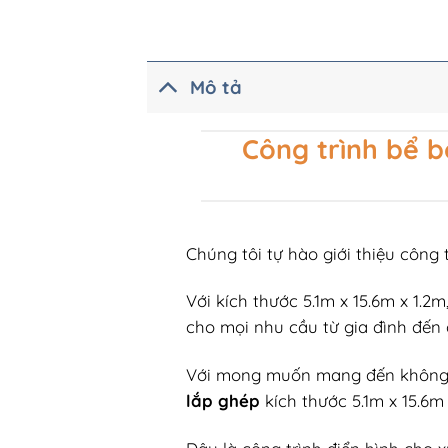
Mô tả
Công trình bể bơ
Chúng tôi tự hào giới thiệu công 
Với kích thước
5.1m x 15.6m x 1.2m
cho m
ọi nhu cầu từ gia
đ
ình
đ
ến 
V
ới mong muốn mang
đ
ến kh
ông
l
ắp gh
ép
kích th
ư
ớc 5.1m x 15.6m