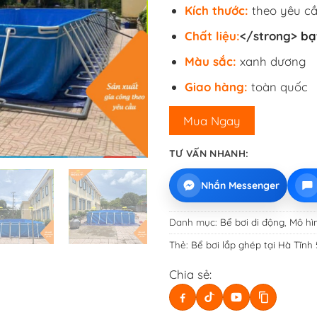
Kích thước:
theo yêu c
Chất liệu:
</strong>
bạ
Màu sắc:
xanh dương
Giao hàng:
toàn quốc
Mua Ngay
TƯ VẤN NHANH:
Nhắn Messenger
Danh mục:
Bể bơi di động
,
Mô hì
Thẻ:
Bể bơi lắp ghép tại Hà Tĩnh 5
Chia sẻ: