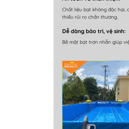
Chất liệu bạt kh
ông
đ
ộc hại, 
thiểu rủi ro chấn th
ương.
D
ễ d
àng b
ảo tr
ì, v
ệ sinh
:
Bề mặt bạt tr
ơn nh
ẵn gi
úp vi