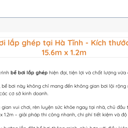
i lắp ghép tại Hà Tĩnh - Kích thướ
15.6m x 1.2m
trình
bể bơi lắp ghép
hiện đại, tiện lợi và chất lượng vừa
, b
ể b
ơi n
ày không ch
ỉ mang
đ
ến kh
ông gian b
ơi l
ội rộng 
c
ác c
ơ s
ở kinh doanh.
 gian vui ch
ơi, r
èn luy
ện sức khỏe ngay tại nh
à, ch
ủ
đ
ầu 
 x 1.2m
– gi
ải ph
áp thi công nhanh, chi phí ti
ết kiệm v
à
đ
ộ