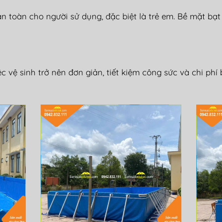
an to
àn cho ng
ư
ời sử dụng,
đ
ặc biệt l
à tr
ẻ em. Bề mặt bạ
ệc vệ sinh trở n
ên
đơn gi
ản, tiết kiệm c
ông s
ức v
à chi phí 