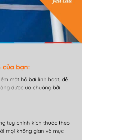
 c
ủa bạn:
i
ếm một hồ b
ơi linh ho
ạt, dễ
càng
đư
ợc
ưa chu
ộng bởi
ng t
ùy ch
ỉnh k
ích th
ư
ớc theo
ới mọi kh
ông gian và m
ục