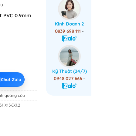
ầu
t PVC
0.9mm
Kinh Doanh 2
0839 698 111
-
Kỹ Thuật (24/7)
0948 027 666
-
Chat Zalo
nh quảng cáo
.1 X15.6X1.2