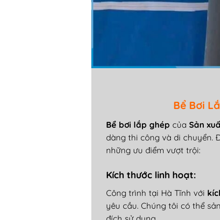
B
ể B
ơi L
ắ
Bể b
ơi l
ắp gh
ép
c
ủa
Sản xuấ
d
àng thi công và di chuy
ển.
những
ưu đi
ểm v
ư
ợt trội:
K
ích th
ư
ớc linh hoạt
:
C
ông trình t
ại H
à T
ĩnh v
ới
k
íc
y
êu c
ầu. Ch
úng tôi có th
ể sả
đ
ích s
ử dụng.