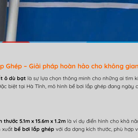
p Gh
ép
– Gi
ải ph
áp hoàn h
ảo cho kh
ông gian
t ô dù bạt
l
à s
ự lựa chọn th
ông minh cho nh
ững ai t
ìm k
Đ
ặc biệt tại H
à T
ĩnh, m
ô hình b
ể b
ơi l
ắp gh
ép
đang ng
ày 
h th
ư
ớc 5.1m x 15.6m x 1.2m
l
à ví d
ụ
đi
ển h
ình cho kh
ả n
ă
n xuất
bể b
ơi l
ắp gh
ép
v
ới
đa d
ạng k
ích th
ư
ớc, ph
ù h
ợp v