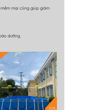
t mềm mại c
ũng gi
úp gi
ảm
b
ảo d
ư
ỡng.