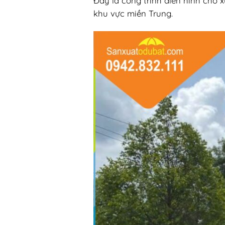
Đ
ây là công trình
đi
ển h
ình cho x
khu vực miền Trung.