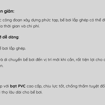
n gi
ản
:
c công
đo
ạn x
ây d
ựng phức tạp, bể b
ơi l
ắp gh
ép có th
ể
đ
a th
ời gian v
à chi phí.
ỡ dễ d
àng
:
ể b
ơi l
ắp gh
ép.
v
à di chuy
ển bể b
ơi đ
ến vị tr
í m
ới khi cần, rất tiện lợi cho 
n.
ợp với
bạt PVC
cao cấp, chịu lực tốt, chống thấm tuyệt
đ
ố
 thọ l
âu dài cho b
ể b
ơi.