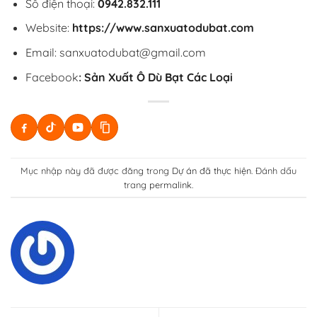
Số điện thoại:
0942.832.111
Website:
https://www.sanxuatodubat.com
Email: sanxuatodubat@gmail.com
Facebook
:
Sản Xuất Ô Dù Bạt Các Loại
Mục nhập này đã được đăng trong
Dự án đã thực hiện
. Đánh dấu
trang
permalink
.