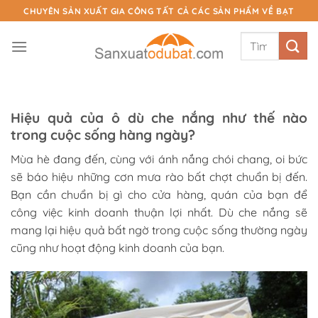
Chuyển
CHUYÊN SẢN XUẤT GIA CÔNG TẤT CẢ CÁC SẢN PHẨM VỀ BẠT
đến
Tìm
nội
kiếm:
dung
Hiệu quả của ô dù che nắng như thế nào
trong cuộc sống hàng ngày?
Mùa hè đang đến, cùng với ánh nắng chói chang, oi bức
sẽ báo hiệu những cơn mưa rào bất chợt chuẩn bị đến.
Bạn cần chuẩn bị gì cho cửa hàng, quán của bạn để
công việc kinh doanh thuận lợi nhất. Dù che nắng sẽ
mang lại hiệu quả bất ngờ trong cuộc sống thường ngày
cũng như hoạt động kinh doanh của bạn.