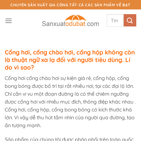
Chuyển
CHUYÊN SẢN XUẤT GIA CÔNG TẤT CẢ CÁC SẢN PHẨM VỀ BẠT
đến
Tìm
nội
kiếm:
dung
Cổng hơi, cổng chào hơi, cổng hộp không còn
là thuật ngữ xa lạ đối với người tiêu dùng. Lí
do vì sao?
Cổng hơi cổng chào hơi sự kiện giá rẻ, cổng hộp, cổng
bong bóng được bố trí tại rất nhiều nơi, tại các đại lộ lớn.
Chỉ cần vi vu một đoạn đường là có thể chiêm ngưỡng
được cổng hơi với nhiều mục đích, thông điệp khác nhau .
Cổng hơi, cổng hộp, cổng bong bóng có kích thước khá
lớn. Vì vậy dễ thu hút tầm nhìn của người qua đường, tạo
ấn tượng mạnh.
Sản phẩm của chúng tôi được phân phối trên toàn quốc.