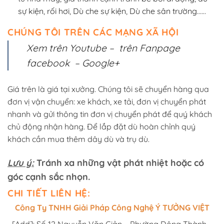
sự kiện
,
rối hơi
,
Dù che sự kiện
,
Dù che sân trường
……
CHÚNG TÔI TRÊN CÁC MẠNG XÃ HỘI
Xem trên Youtube
–
trên Fanpage
facebook
–
Google+
Giá trên là giá tại xưởng. Chúng tôi sẽ chuyển hàng qua
đơn vị vận chuyển: xe khách, xe tải, đơn vị chuyển phát
nhanh và gửi thông tin đơn vị chuyển phát để quý khách
chủ động nhận hàng. Để lắp đặt dù hoàn chỉnh quý
khách cần mua thêm dây dù và trụ dù.
Lưu ý:
Tránh xa những vật phát nhiệt hoặc có
góc cạnh sắc nhọn.
CHI TIẾT LIÊN HỆ:
Công Ty TNHH Giải Pháp Công Nghệ Ý TƯỞNG VIỆT
[Add]: Số 12 Nguyễn Văn Giản – Phường Đông Thành –