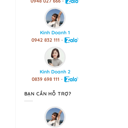
0948 027 666
-
Kinh Doanh 1
0942 832 111
-
Kinh Doanh 2
0839 698 111
-
BẠN CẦN HỖ TRỢ?