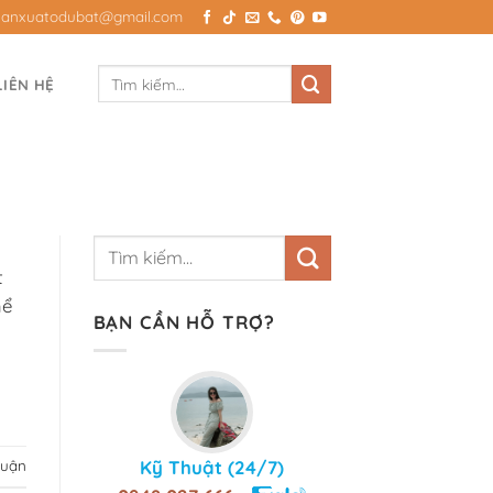
Sanxuatodubat@gmail.com
Tìm
LIÊN HỆ
kiếm:
t
hể
BẠN CẦN HỖ TRỢ?
Kỹ Thuật (24/7)
luận