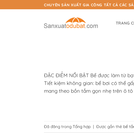
Chuyển
CHUYÊN SẢN XUẤT GIA CÔNG TẤT CẢ CÁC S
đến
nội
TRANG 
dung
ĐẶC ĐIỂM NỔI BẬT Bể được làm từ bạt
Tiết kiệm không gian: bể bơi có thể gấ
mang theo bồn tắm gọn nhẹ trên ô tô
Đã đăng trong
Tổng hợp
|
Được gắn thẻ
bể t