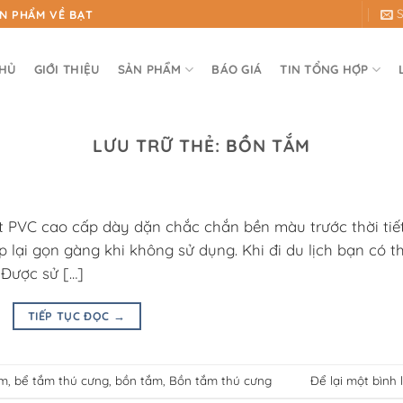
ẢN PHẨM VỀ BẠT
CHỦ
GIỚI THIỆU
SẢN PHẨM
BÁO GIÁ
TIN TỔNG HỢP
LƯU TRỮ THẺ:
BỒN TẮM
 PVC cao cấp dày dặn chắc chắn bền màu trước thời tiế
p lại gọn gàng khi không sử dụng. Khi đi du lịch bạn có t
 Được sử […]
TIẾP TỤC ĐỌC
→
ắm
,
bể tắm thú cưng
,
bồn tắm
,
Bồn tắm thú cưng
Để lại một bình 