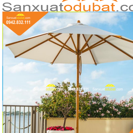
Trang chủ
Giới thiệu
Sản phẩm
Dù che nắng
Ô dù lệch tâm
Bể bơi di động
Bể bơi mini
Bồn bạt nuôi cá koi
Túi chứa nước thử tải !!!
Đồ chơi Teambuilding
Nhà bạt di động
Cổng hơi sự kiện
Khung rạp sự kiện
Khinh khí cầu