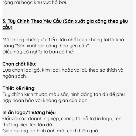
rộng rãi hoặc khu vực hồ bơi.
3. Tùy Chỉnh Theo Yêu Cầu (Sản xuất gia công theo yêu
cầu)
Một trong những ưu điểm lớn nhất của chúng tôi là khả
năng “Sản xuất gia công theo yêu cầu”.
Điều này có nghĩa là bạn có thể:
C
họn chất liệu
:
Lựa chọn loại gỗ, kim loại, hoặc vải dù theo sở thích và
ngân sách.
Thiết kế riêng
:
Tùy chỉnh kích thước, màu sắc, hình dáng tán dù để phù
hợp hoàn hảo với không gian của bạn.
In ấn logo/thương hiệu
:
Đối với các doanh nghiệp, chúng tôi hỗ trợ in logo, tên
thương hiệu lên tán dù.
Giúp quảng bá hình ảnh một cách hiệu quả.