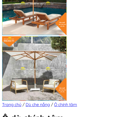
Trang chủ
/
Dù che nắng
/
Ô chính tâm