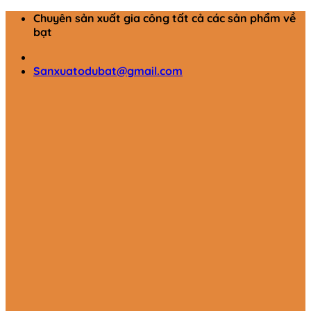
Chuyển
Chuyên sản xuất gia công tất cả các sản phẩm về
đến
bạt
nội
dung
Sanxuatodubat@gmail.com