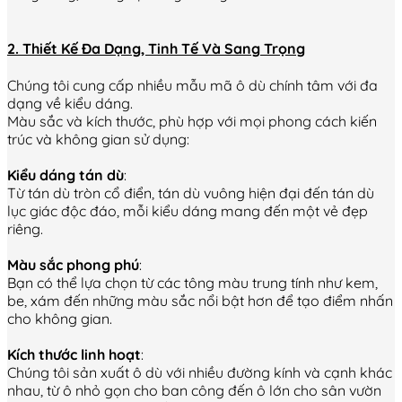
2. Thiết Kế Đa Dạng, Tinh Tế Và Sang Trọng
Chúng tôi cung cấp nhiều mẫu mã ô dù chính tâm với đa
dạng về kiểu dáng.
Màu sắc và kích thước, phù hợp với mọi phong cách kiến
trúc và không gian sử dụng:
Kiểu dáng tán dù
:
Từ tán dù tròn cổ điển, tán dù vuông hiện đại đến tán dù
lục giác độc đáo, mỗi kiểu dáng mang đến một vẻ đẹp
riêng.
Màu sắc phong phú
:
Bạn có thể lựa chọn từ các tông màu trung tính như kem,
be, xám đến những màu sắc nổi bật hơn để tạo điểm nhấn
cho không gian.
Kích thước linh hoạt
:
Chúng tôi sản xuất ô dù với nhiều đường kính và cạnh khác
nhau, từ ô nhỏ gọn cho ban công đến ô lớn cho sân vườn