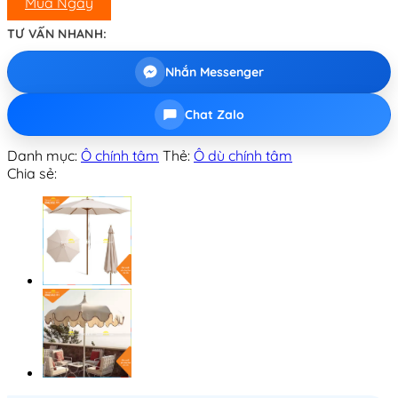
Mua Ngay
TƯ VẤN NHANH:
Nhắn Messenger
Chat Zalo
Danh mục:
Ô chính tâm
Thẻ:
Ô dù chính tâm
Chia sẻ: