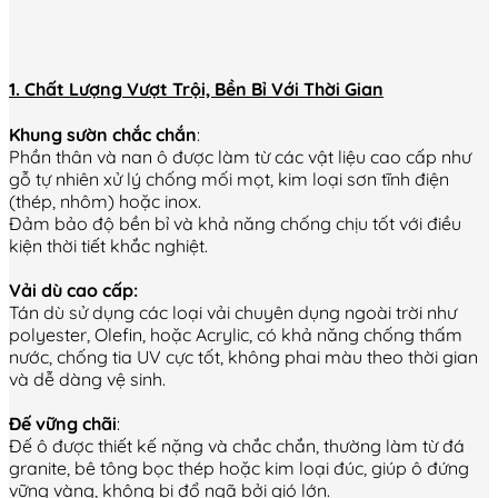
1. Chất Lượng Vượt Trội, Bền Bỉ Với Thời Gian
Khung sườn chắc chắn
:
Phần thân và nan ô được làm từ các vật liệu cao cấp như
gỗ tự nhiên xử lý chống mối mọt, kim loại sơn tĩnh điện
(thép, nhôm) hoặc inox.
Đảm bảo độ bền bỉ và khả năng chống chịu tốt với điều
kiện thời tiết khắc nghiệt.
Vải dù cao cấp:
Tán dù sử dụng các loại vải chuyên dụng ngoài trời như
polyester, Olefin, hoặc Acrylic, có khả năng chống thấm
nước, chống tia UV cực tốt, không phai màu theo thời gian
và dễ dàng vệ sinh.
Đế vững chãi
:
Đế ô được thiết kế nặng và chắc chắn, thường làm từ đá
granite, bê tông bọc thép hoặc kim loại đúc, giúp ô đứng
vững vàng, không bị đổ ngã bởi gió lớn.