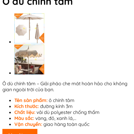
Ô dù chính tâm
Ô dù chính tâm – Giải pháo che mát hoàn hảo cho không
gian ngoài trời của bạn.
Tên sản phẩm:
ô chính tâm
Kích thước:
đường kính 3m
Chất liệu:
vải dù polyester chống thấm
Màu sắc:
vàng, đỏ, xanh lá,…
Vận chuyển:
giao hàng toàn quốc