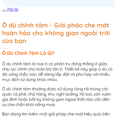
Mô tả
Ô dù chính tâm - Giải pháo che mát
hoàn hảo cho không gian ngoài trời
của bạn
Ô Dù Chính Tâm Là Gì?
Ô dù chính tâm là loại ô có phần trụ đứng thẳng ở giữa,
chịu lực chính cho toàn bộ tán ô. Thiết kế này giúp ô dù có
độ vững chắc cao, dễ dàng lắp đặt và phù hợp với nhiều
mục đích sử dụng khác nhau.
Ô dù chính tâm thường được sử dụng rộng rãi trong các
quán cà phê, nhà hàng, khu nghỉ dưỡng, hồ bơi, sân vườn
gia đình hoặc bất kỳ không gian ngoại thất nào cần đến
sự che chắn khỏi nắng mưa.
Bạn đang tìm kiếm một giải pháp che mát hiệu quả, bền