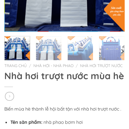
TRANG CHỦ
/
NHÀ HƠI - NHÀ PHAO
/
NHÀ HƠI TRƯỢT NƯỚC
Nhà hơi trượt nước mùa hè
Biến mùa hè thành lễ hội bất tận với nhà hơi trượt nước .
Tên sản phẩm:
nhà phao bơm hơi