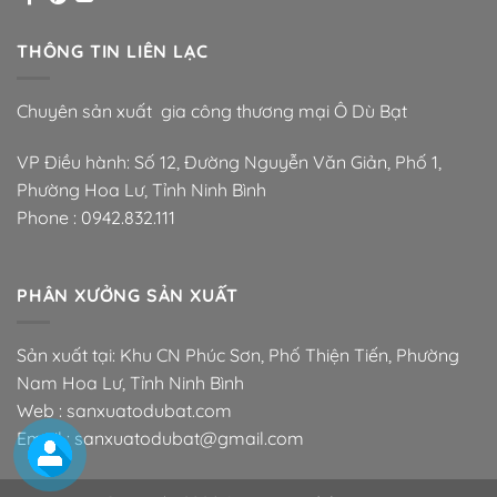
THÔNG TIN LIÊN LẠC
Chuyên sản xuất gia công thương mại Ô Dù Bạt
VP Điều hành: Số 12, Đường Nguyễn Văn Giản, Phố 1,
Phường Hoa Lư, Tỉnh Ninh Bình
Phone :
0942.832.111
PHÂN XƯỞNG SẢN XUẤT
Sản xuất tại: Khu CN Phúc Sơn, Phố Thiện Tiến, Phường
Nam Hoa Lư, Tỉnh Ninh Bình
Web : sanxuatodubat.com
Email : sanxuatodubat@gmail.com