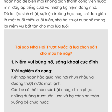
hoàn hảo để biến mọi không gian thành công viên nước
mini đầy ắp tiếng cười và những kỷ niệm đáng nhớ.
Dù là tiệc sinh nhật, sự kiện trường học, hay chỉ đơn giản
là một buổi chiều cuối tuần, nhà hơi trượt nước sẽ mang
lại niềm vui bất tận cho mọi lứa tuổi!
Tại sao Nhà Hơi Trượt Nước là lựa chọn số 1
cho mùa hè này?
1. Niềm vui bùng nổ, sảng khoái cực đỉnh
Trải nghiệm đa dạng
:
Kết hợp hoàn hảo giữa nhà hơi nhún nhảy và
đường trượt nước mát lạnh.
Các bé có thể thỏa sức bật nhảy, chinh phục
những đường trượt uốn lượn và hạ cánh an toàn
xuống bể chứa nước.