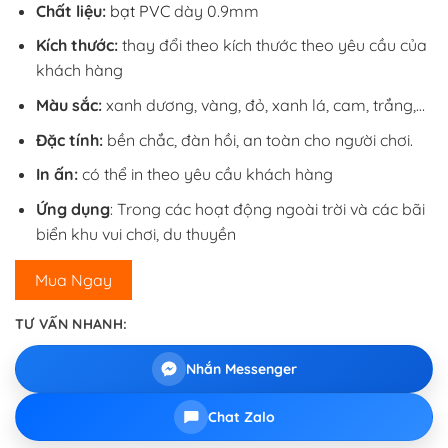
Chất liệu:
bạt PVC
dày 0.9mm
Kích thước:
thay đổi theo kích thước theo yêu cầu của
khách hàng
Màu sắc:
xanh dương, vàng, đỏ, xanh lá, cam, trắng,…
Đặc tính:
bền chắc, đàn hồi, an toàn cho người chơi.
In ấn:
có thể in theo yêu cầu khách hàng
Ứng dụng
: Trong các hoạt động ngoài trời và các bãi
biển khu vui chơi, du thuyền
Mua Ngay
TƯ VẤN NHANH:
Nhắn Messenger
Chat Zalo