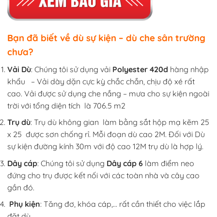
Bạn đã biết về dù sự kiện – dù che sân trường
chưa?
Vải Dù
: Chúng tôi sử dụng vải
Polyester 420d
hàng nhập
khẩu – Vải dày dặn cực kỳ chắc chắn, chịu độ xé rất
cao. Vải được sử dụng che nắng – mưa cho sự kiện ngoài
trời với tổng diện tích là 706.5 m2
Trụ dù
: Trụ dù không gian làm bằng sắt hộp mạ kẽm 25
x 25 được sơn chống rỉ. Mỗi đoạn dù cao 2M. Đối với Dù
sự kiện đường kính 30m với độ cao 12M trụ dù là hợp lý.
Dây cáp
: Chúng tôi sử dụng
Dây cáp 6
làm điểm neo
đứng cho trụ được kết nối với các toàn nhà và cây cao
gần đó.
Phụ kiện
: Tăng đơ, khóa cáp,… rất cần thiết cho việc lắp
đặt dù .