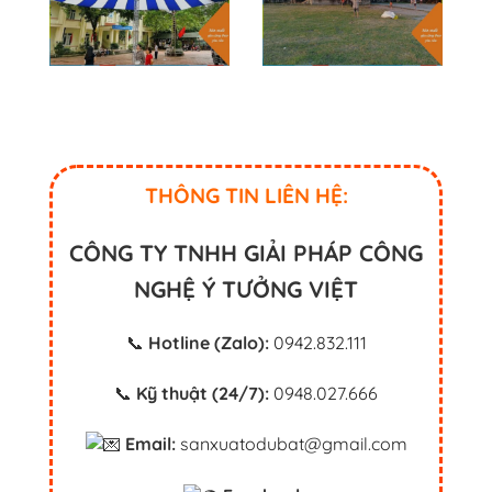
THÔNG TIN LIÊN HỆ:
CÔNG TY TNHH GIẢI PHÁP CÔNG
NGHỆ Ý TƯỞNG VIỆT
📞
Hotline (Zalo):
0942.832.111
📞
Kỹ thuật (24/7):
0948.027.666
Email:
sanxuatodubat@gmail.com