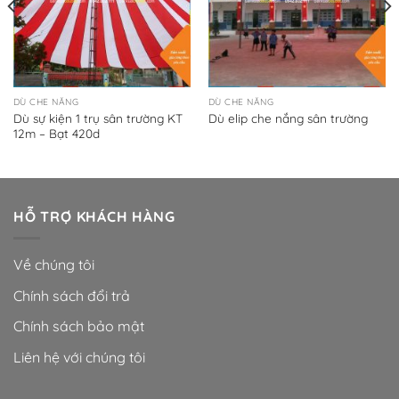
DÙ CHE NẮNG
DÙ CHE NẮNG
Dù sự kiện 1 trụ sân trường KT
Dù elip che nắng sân trường
12m – Bạt 420d
HỖ TRỢ KHÁCH HÀNG
Về chúng tôi
Chính sách đổi trả
Chính sách bảo mật
Liên hệ với chúng tôi