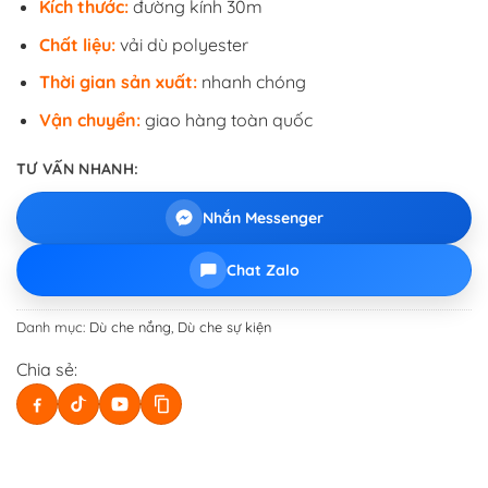
Kích thước:
đường kính 30m
Chất liệu:
vải dù polyester
Thời gian sản xuất:
nhanh chóng
Vận chuyển:
giao hàng toàn quốc
TƯ VẤN NHANH:
Nhắn Messenger
Chat Zalo
Danh mục:
Dù che nắng
,
Dù che sự kiện
Chia sẻ: