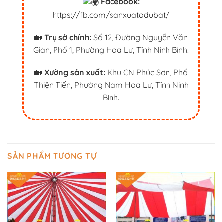
Facebook:
https://fb.com/sanxuatodubat/
🏡
Trụ sở chính:
Số 12, Đường Nguyễn Văn
Giản, Phố 1, Phường Hoa Lư, Tỉnh Ninh Bình.
🏡
Xưởng sản xuất:
Khu CN Phúc Sơn, Phố
Thiện Tiến, Phường Nam Hoa Lư, Tỉnh Ninh
Bình.
SẢN PHẨM TƯƠNG TỰ