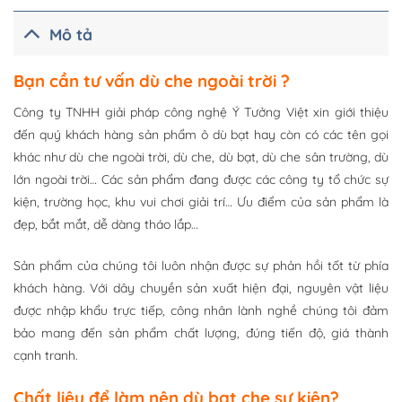
Mô tả
Bạn cần tư vấn dù che ngoài trời ?
Công ty TNHH giải pháp công nghệ Ý Tưởng Việt xin giới thiệu
đến quý khách hàng sản phẩm ô dù bạt hay còn có các tên gọi
khác như dù che ngoài trời, dù che, dù bạt, dù che sân trường, dù
lớn ngoài trời… Các sản phẩm đang được các công ty tổ chức sự
kiện, trường học, khu vui chơi giải trí… Ưu điểm của sản phẩm là
đẹp, bắt mắt, dễ dàng tháo lắp…
Sản phẩm của chúng tôi luôn nhận được sự phản hồi tốt từ phía
khách hàng. Với dây chuyền sản xuất hiện đại, nguyên vật liệu
được nhập khẩu trực tiếp, công nhân lành nghề chúng tôi đảm
bảo mang đến sản phẩm chất lượng, đúng tiến độ, giá thành
cạnh tranh.
Chất liệu để làm nên dù bạt che sự kiện?