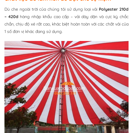
Dù che ngoài trời của chúng tôi sử dụng loại vải
Polyester 210d
– 420d
hàng nhập khẩu cao cấp – vải dày dặn và cực kỳ chắc
chắn, chịu độ xé rất cao, khác biệt hoàn toàn với các chất vải của
1 số đơn vị khác đang sử dụng.