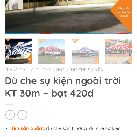
TRANG CHỦ
/
DÙ CHE NẮNG
/
DÙ CHE SỰ KIỆN
Dù che sự kiện ngoài trời
KT 30m – bạt 420d
Tên sản phẩm:
dù che sân trường, dù che sự kiện