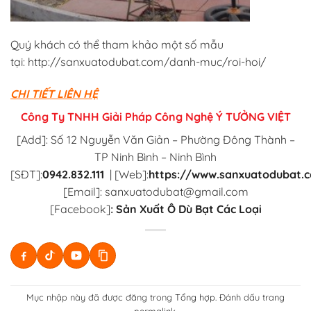
Quý khách có thể tham khảo một số mẫu
tại: http://sanxuatodubat.com/danh-muc/roi-hoi/
CHI TIẾT LIÊN HỆ
Công Ty TNHH Giải Pháp Công Nghệ Ý TƯỞNG VIỆT
[Add]: Số 12 Nguyễn Văn Giản – Phường Đông Thành –
TP Ninh Bình – Ninh Bình
[SĐT]:
0942.832.111
|
[Web]:
https://www.sanxuatodubat.
[Email]: sanxuatodubat@gmail.com
[Facebook]
:
Sản Xuất Ô Dù Bạt Các Loại
Mục nhập này đã được đăng trong
Tổng hợp
. Đánh dấu trang
permalink
.