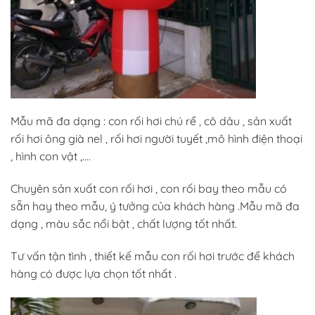
Mẫu mã đa dạng : con rối hơi chú rể , cô dâu , sản xuất
rối hơi ông già nel , rối hơi người tuyết ,mô hình điện thoại
, hình con vật ,….
Chuyên sản xuất con rối hơi , con rối bay theo mẫu có
sẵn hay theo mẫu, ý tưởng của khách hàng .Mẫu mã đa
dạng , màu sắc nổi bật , chất lượng tốt nhất.
Tư vấn tận tình , thiết kế mẫu con rối hơi trước để khách
hàng có được lựa chọn tốt nhất .