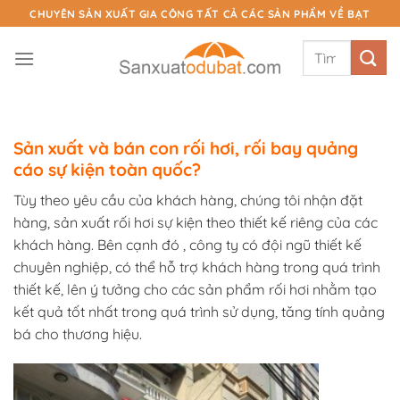
Chuyển
CHUYÊN SẢN XUẤT GIA CÔNG TẤT CẢ CÁC SẢN PHẨM VỀ BẠT
đến
Tìm
nội
kiếm:
dung
Sản xuất và bán
con rối hơi, rối bay
quảng
cáo sự kiện toàn quốc?
Tùy theo yêu cầu của khách hàng, chúng tôi nhận đặt
hàng, sản xuất rối hơi sự kiện theo thiết kế riêng của các
khách hàng. Bên cạnh đó , công ty có đội ngũ thiết kế
chuyên nghiệp, có thể hỗ trợ khách hàng trong quá trình
thiết kế, lên ý tưởng cho các sản phẩm rối hơi nhằm tạo
kết quả tốt nhất trong quá trình sử dụng, tăng tính quảng
bá cho thương hiệu.