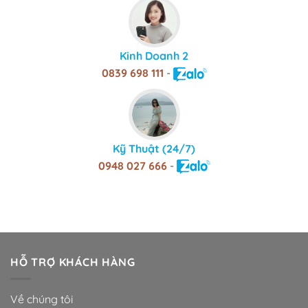
Kinh Doanh 2
0839 698 111
-
Kỹ Thuật (24/7)
0948 027 666
-
HỖ TRỢ KHÁCH HÀNG
Về chúng tôi