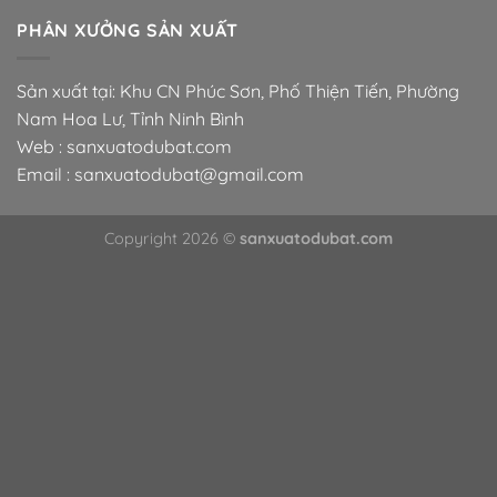
PHÂN XƯỞNG SẢN XUẤT
Sản xuất tại: Khu CN Phúc Sơn, Phố Thiện Tiến, Phường
Nam Hoa Lư, Tỉnh Ninh Bình
Web : sanxuatodubat.com
Email : sanxuatodubat@gmail.com
Copyright 2026 ©
sanxuatodubat.com