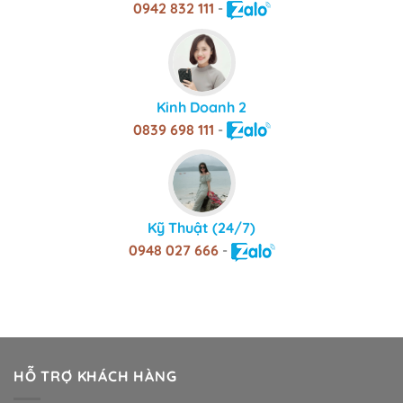
0942 832 111
-
Kinh Doanh 2
0839 698 111
-
Kỹ Thuật (24/7)
0948 027 666
-
HỖ TRỢ KHÁCH HÀNG