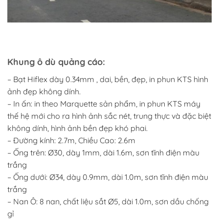
Khung ô dù quảng cáo:
– Bạt Hiflex dày 0.34mm , dai, bền, đẹp, in phun KTS hình
ảnh đẹp không dính.
– In ấn: in theo Marquette sản phẩm, in phun KTS máy
thế hệ mới cho ra hình ảnh sắc nét, trung thực và đặc biệt
không dính, hình ảnh bền đẹp khó phai.
– Đường kính: 2.7m, Chiều Cao: 2.6m
– Ống trên: Ø30, dày 1mm, dài 1.6m, sơn tĩnh điện màu
trắng
– Ống dưới: Ø34, dày 0.9mm, dài 1.0m, sơn tĩnh điện màu
trắng
– Nan Ô: 8 nan, chất liệu sắt Ø5, dài 1.0m, sơn dầu chống
gỉ