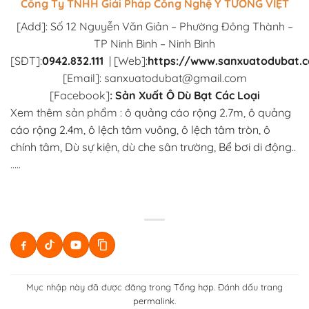
Công Ty TNHH Giải Pháp Công Nghệ Ý TƯỞNG VIỆT
[Add]: Số 12 Nguyễn Văn Giản – Phường Đông Thành –
TP Ninh Bình – Ninh Bình
[SĐT]:
0942.832.111
|
[Web]:
https://www.sanxuatodubat.
[Email]: sanxuatodubat@gmail.com
[Facebook]
:
Sản Xuất Ô Dù Bạt Các Loại
Xem thêm sản phẩm :
ô quảng cáo rộng 2.7m
,
ô quảng
cáo rộng 2.4m
,
ô lệch tâm vuông
,
ô lệch tâm tròn
,
ô
chính tâm,
Dù sự kiện
,
dù che sân trường
,
Bể bơi di động..
…..
Mục nhập này đã được đăng trong
Tổng hợp
. Đánh dấu trang
permalink
.