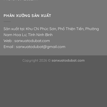
PHÂN XƯỞNG SẢN XUẤT
Sản xuất tại: Khu CN Phúc Sơn, Phố Thiện Tiến, Phường
Nam Hoa Lư, Tỉnh Ninh Bình
Web : sanxuatodubat.com
Email : sanxuatodubat@gmail.com
Copyright 2026 ©
sanxuatodubat.com