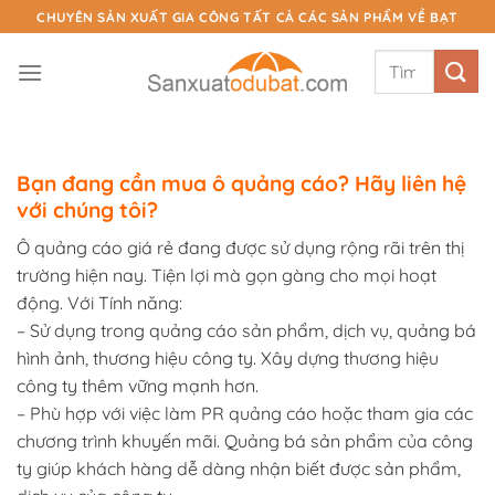
Chuyển
CHUYÊN SẢN XUẤT GIA CÔNG TẤT CẢ CÁC SẢN PHẨM VỀ BẠT
đến
Tìm
nội
kiếm:
dung
Bạn đang cần mua ô quảng cáo? Hãy liên hệ
với chúng tôi?
Ô quảng cáo giá rẻ đang được sử dụng rộng rãi trên thị
trường hiện nay. Tiện lợi mà gọn gàng cho mọi hoạt
động. Với Tính năng:
– Sử dụng trong quảng cáo sản phẩm, dịch vụ, quảng bá
hình ảnh, thương hiệu công ty. Xây dựng thương hiệu
công ty thêm vững mạnh hơn.
– Phù hợp với việc làm PR quảng cáo hoặc tham gia các
chương trình khuyến mãi. Quảng bá sản phẩm của công
ty giúp khách hàng dễ dàng nhận biết được sản phẩm,