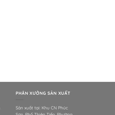
PHÂN XƯỞNG SẢN XUẤT
g
Sản xuất tại: Khu CN Phúc
Sơn, Phố Thiện Tiến, Phường