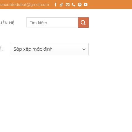
Sanxuatodubat@gmail.com
Tìm
LIÊN HỆ
kiếm:
ất