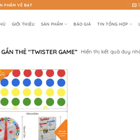
ẢN PHẨM VỀ BẠT
CHỦ
GIỚI THIỆU
SẢN PHẨM
BÁO GIÁ
TIN TỔNG HỢP
Hiển thị kết quả duy nh
GẮN THẺ “TWISTER GAME”