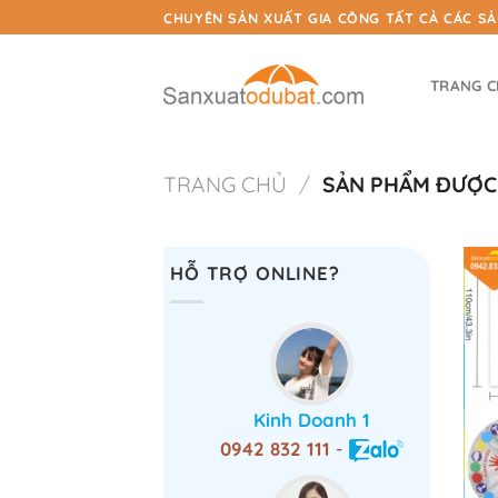
Chuyển
CHUYÊN SẢN XUẤT GIA CÔNG TẤT CẢ CÁC S
đến
nội
TRANG 
dung
TRANG CHỦ
/
SẢN PHẨM ĐƯỢC 
HỖ TRỢ ONLINE?
Kinh Doanh 1
0942 832 111
-