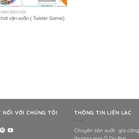
PHẨM BƠM HƠI
chơi vặn xoắn ( Twister Game)
 NỐI VỚI CHÚNG TÔI
THÔNG TIN LIÊN LẠC
Chuyên sản xuất gia côn
thương mại Ô Dù Bạt