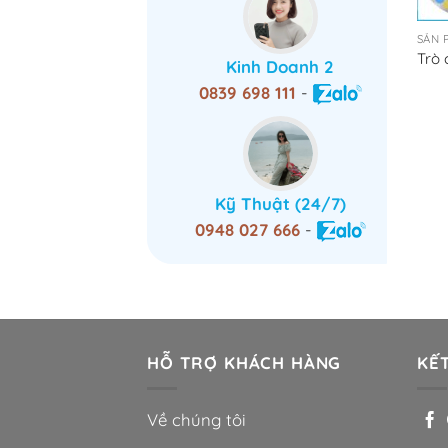
SẢN 
Trò 
Kinh Doanh 2
0839 698 111
-
Kỹ Thuật (24/7)
0948 027 666
-
HỖ TRỢ KHÁCH HÀNG
KẾT
Về chúng tôi