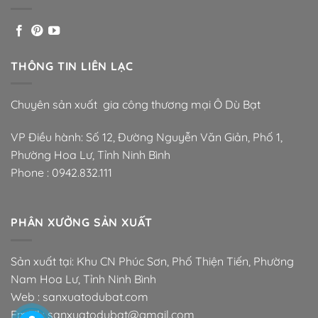
THÔNG TIN LIÊN LẠC
Chuyên sản xuất gia công thương mại Ô Dù Bạt
VP Điều hành: Số 12, Đường Nguyễn Văn Giản, Phố 1,
Phường Hoa Lư, Tỉnh Ninh Bình
Phone :
0942.832.111
PHÂN XƯỞNG SẢN XUẤT
Sản xuất tại: Khu CN Phúc Sơn, Phố Thiện Tiến, Phường
Nam Hoa Lư, Tỉnh Ninh Bình
Web : sanxuatodubat.com
Email : sanxuatodubat@gmail.com