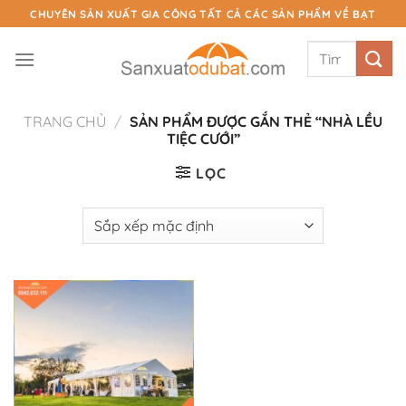
Chuyển
CHUYÊN SẢN XUẤT GIA CÔNG TẤT CẢ CÁC SẢN PHẨM VỀ BẠT
đến
Tìm
nội
kiếm:
dung
TRANG CHỦ
/
SẢN PHẨM ĐƯỢC GẮN THẺ “NHÀ LỀU
TIỆC CƯỚI”
LỌC