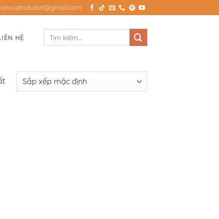
Sanxuatodubat@gmail.com
Tìm
LIÊN HỆ
kiếm:
ất