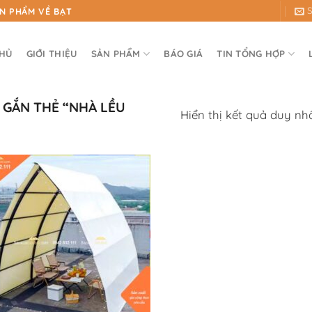
ẢN PHẨM VỀ BẠT
CHỦ
GIỚI THIỆU
SẢN PHẨM
BÁO GIÁ
TIN TỔNG HỢP
GẮN THẺ “NHÀ LỀU
Hiển thị kết quả duy nh