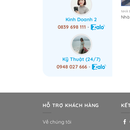
NHÀ 
Nhà
Kinh Doanh 2
0839 698 111
-
Kỹ Thuật (24/7)
0948 027 666
-
HỖ TRỢ KHÁCH HÀNG
KẾT
Về chúng tôi