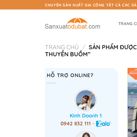
Chuyển
CHUYÊN SẢN XUẤT GIA CÔNG TẤT CẢ CÁC S
đến
nội
TRANG 
dung
TRANG CHỦ
/
SẢN PHẨM ĐƯỢC 
THUYỀN BUỒM”
HỖ TRỢ ONLINE?
Kinh Doanh 1
0942 832 111
-