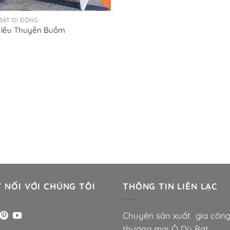
BẠT DI ĐỘNG
 lều Thuyền Buồm
 NỐI VỚI CHÚNG TÔI
THÔNG TIN LIÊN LẠC
Chuyên sản xuất gia côn
thương mại Ô Dù Bạt