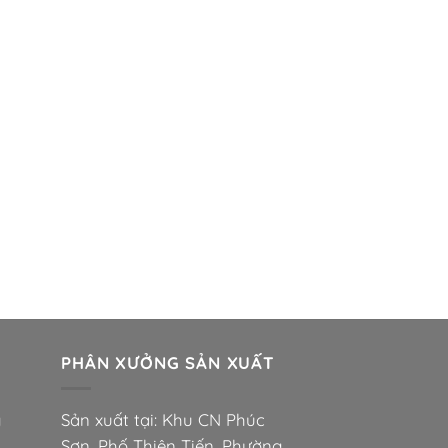
PHÂN XƯỞNG SẢN XUẤT
g
Sản xuất tại: Khu CN Phúc
Sơn, Phố Thiện Tiến, Phường