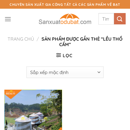
Chuyển
CHUYÊN SẢN XUẤT GIA CÔNG TẤT CẢ CÁC SẢN PHẨM VỀ BẠT
đến
Tìm
nội
kiếm:
dung
TRANG CHỦ
/
SẢN PHẨM ĐƯỢC GẮN THẺ “LỀU THỔ
CẨM”
LỌC