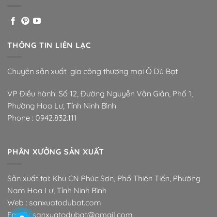
THÔNG TIN LIÊN LẠC
Chuyên sản xuất gia công thương mại Ô Dù Bạt
VP Điều hành: Số 12, Đường Nguyễn Văn Giản, Phố 1,
Phường Hoa Lư, Tỉnh Ninh Bình
Phone :
0942.832.111
PHÂN XƯỞNG SẢN XUẤT
Sản xuất tại: Khu CN Phúc Sơn, Phố Thiện Tiến, Phường
Nam Hoa Lư, Tỉnh Ninh Bình
Web : sanxuatodubat.com
Email : sanxuatodubat@gmail.com